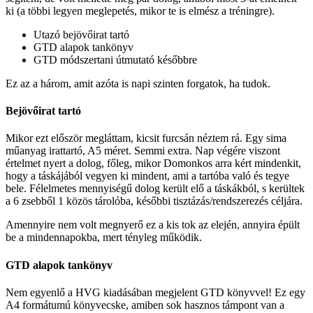
ki (a többi legyen meglepetés, mikor te is elmész a tréningre).
Utazó bejövőirat tartó
GTD alapok tankönyv
GTD módszertani útmutató későbbre
Ez az a három, amit azóta is napi szinten forgatok, ha tudok.
Bejövőirat tartó
Mikor ezt először megláttam, kicsit furcsán néztem rá. Egy sima
műanyag irattartó, A5 méret. Semmi extra. Nap végére viszont
értelmet nyert a dolog, főleg, mikor Domonkos arra kért mindenkit,
hogy a táskájából vegyen ki mindent, ami a tartóba való és tegye
bele. Félelmetes mennyiségű dolog került elő a táskákból, s kerültek
a 6 zsebből 1 közös tárolóba, későbbi tisztázás/rendszerezés céljára.
Amennyire nem volt megnyerő ez a kis tok az elején, annyira épült
be a mindennapokba, mert tényleg működik.
GTD alapok tankönyv
Nem egyenlő a HVG kiadásában megjelent GTD könyvvel! Ez egy
A4 formátumú könyvecske, amiben sok hasznos támpont van a