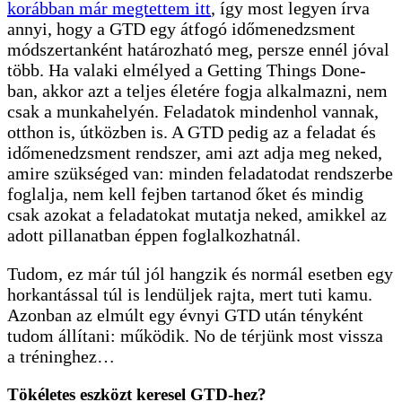
korábban már megtettem itt
, így most legyen írva
annyi, hogy a GTD egy átfogó időmenedzsment
módszertanként határozható meg, persze ennél jóval
több. Ha valaki elmélyed a Getting Things Done-
ban, akkor azt a teljes életére fogja alkalmazni, nem
csak a munkahelyén. Feladatok mindenhol vannak,
otthon is, útközben is. A GTD pedig az a feladat és
időmenedzsment rendszer, ami azt adja meg neked,
amire szükséged van: minden feladatodat rendszerbe
foglalja, nem kell fejben tartanod őket és mindig
csak azokat a feladatokat mutatja neked, amikkel az
adott pillanatban éppen foglalkozhatnál.
Tudom, ez már túl jól hangzik és normál esetben egy
horkantással túl is lendüljek rajta, mert tuti kamu.
Azonban az elmúlt egy évnyi GTD után tényként
tudom állítani: működik. No de térjünk most vissza
a tréninghez…
Tökéletes eszközt keresel GTD-hez?