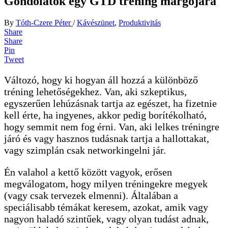
Gondolatok egy GTD tréning margójára
By
Tóth-Czere Péter
/
Kávészünet
,
Produktivitás
Share
Share
Pin
Tweet
Változó, hogy ki hogyan áll hozzá a különböző
tréning lehetőségekhez. Van, aki szkeptikus,
egyszerűen lehúzásnak tartja az egészet, ha fizetnie
kell érte, ha ingyenes, akkor pedig borítékolható,
hogy semmit nem fog érni. Van, aki lelkes tréningre
járó és vagy hasznos tudásnak tartja a hallottakat,
vagy szimplán csak networkingelni jár.
Én valahol a kettő között vagyok, erősen
megválogatom, hogy milyen tréningekre megyek
(vagy csak tervezek elmenni). Általában a
speciálisabb témákat keresem, azokat, amik vagy
nagyon haladó szintűek, vagy olyan tudást adnak,