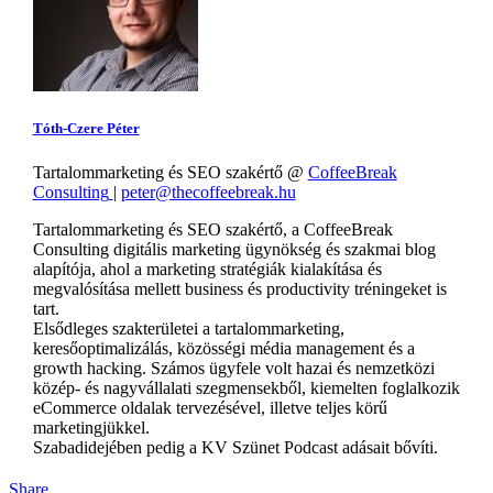
Tóth-Czere Péter
Tartalommarketing és SEO szakértő
@
CoffeeBreak
Consulting
|
peter@thecoffeebreak.hu
Tartalommarketing és SEO szakértő, a CoffeeBreak
Consulting digitális marketing ügynökség és szakmai blog
alapítója, ahol a marketing stratégiák kialakítása és
megvalósítása mellett business és productivity tréningeket is
tart.
Elsődleges szakterületei a tartalommarketing,
keresőoptimalizálás, közösségi média management és a
growth hacking. Számos ügyfele volt hazai és nemzetközi
közép- és nagyvállalati szegmensekből, kiemelten foglalkozik
eCommerce oldalak tervezésével, illetve teljes körű
marketingjükkel.
Szabadidejében pedig a KV Szünet Podcast adásait bővíti.
Share