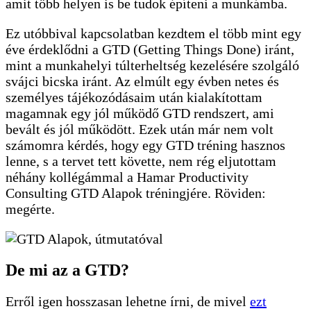
amit több helyen is be tudok építeni a munkámba.
Ez utóbbival kapcsolatban kezdtem el több mint egy
éve érdeklődni a GTD (Getting Things Done) iránt,
mint a munkahelyi túlterheltség kezelésére szolgáló
svájci bicska iránt. Az elmúlt egy évben netes és
személyes tájékozódásaim után kialakítottam
magamnak egy jól működő GTD rendszert, ami
bevált és jól működött. Ezek után már nem volt
számomra kérdés, hogy egy GTD tréning hasznos
lenne, s a tervet tett követte, nem rég eljutottam
néhány kollégámmal a Hamar Productivity
Consulting GTD Alapok tréningjére. Röviden:
megérte.
De mi az a GTD?
Erről igen hosszasan lehetne írni, de mivel
ezt