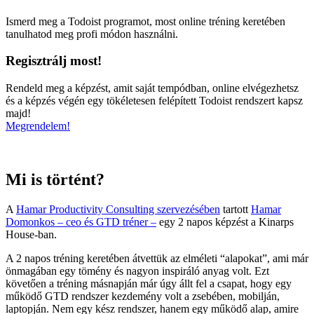
Ismerd meg a Todoist programot, most online tréning keretében
tanulhatod meg profi módon használni.
Regisztrálj most!
Rendeld meg a képzést, amit saját tempódban, online elvégezhetsz
és a képzés végén egy tökéletesen felépített Todoist rendszert kapsz
majd!
Megrendelem!
Mi is történt?
A
Hamar Productivity Consulting szervezésében
tartott
Hamar
Domonkos – ceo és GTD tréner –
egy 2 napos képzést a Kinarps
House-ban.
A 2 napos tréning keretében átvettük az elméleti “alapokat”, ami már
önmagában egy tömény és nagyon inspiráló anyag volt. Ezt
követően a tréning másnapján már úgy állt fel a csapat, hogy egy
működő GTD rendszer kezdemény volt a zsebében, mobilján,
laptopján. Nem egy kész rendszer, hanem egy működő alap, amire