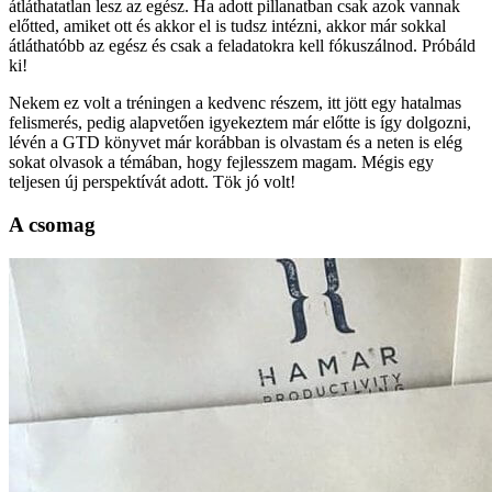
átláthatatlan lesz az egész. Ha adott pillanatban csak azok vannak
előtted, amiket ott és akkor el is tudsz intézni, akkor már sokkal
átláthatóbb az egész és csak a feladatokra kell fókuszálnod. Próbáld
ki!
Nekem ez volt a tréningen a kedvenc részem, itt jött egy hatalmas
felismerés, pedig alapvetően igyekeztem már előtte is így dolgozni,
lévén a GTD könyvet már korábban is olvastam és a neten is elég
sokat olvasok a témában, hogy fejlesszem magam. Mégis egy
teljesen új perspektívát adott. Tök jó volt!
A csomag