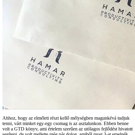
Ahhoz, hogy az elméleti részt kellő mélységben magunkévá tudjuk
tenni, várt minket egy-egy csomag is az asztalunkon. Ebben benne
volt a GTD könyv, ami értelem szerűen az utólagos fejlődést hivatott
segíteni, de volt mellette még pár dolog, amiből most 3-at emelnék