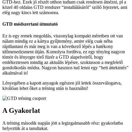
GTD-hez. Ezek jó részét otthon tudtam csak rendesen átnézni, pl a
közel 40 oldalas GTD rendszer “installálásáról” szóló fejezetet, ami
elég nagy kincs lett számomra.
GTD módszertani útmutató
Ez is egy remek megoldás, viszonylag kompakt méretben ott van
nálam mindig ez a kártya gyűjtemény, amire elég csak néha
rápillantani és már meg is van a következő lépés a hatékony
időmenedzsment útján. Komolyra fordítva, ez egy tényleg nagyon
tömör és lényegre törő füzér a GTD alapelveiről, hogy
emlékeztessen mindig az aktuális lépésre, szoktasson a megfelelő
gondolkodás módra. Nagyon hasznos tud lenni egy “heti áttekintés”
alkalmával is!
Lényegében a kapott anyagok egészen jól lettek összeválogatva,
kiválóan lehet őket a tréning után is használni!
A Gyakorlat
A tréning második napján jött a legizgalmasabb rész: gyakorlatba
helyeztük át a tanultakat.