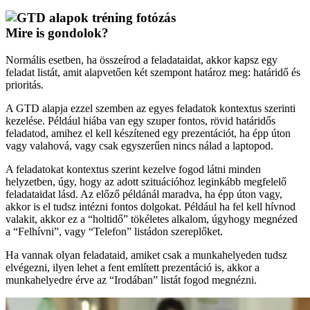
Mire is gondolok?
Normális esetben, ha összeírod a feladataidat, akkor kapsz egy
feladat listát, amit alapvetően két szempont határoz meg: határidő és
prioritás.
A GTD alapja ezzel szemben az egyes feladatok kontextus szerinti
kezelése. Például hiába van egy szuper fontos, rövid határidős
feladatod, amihez el kell készítened egy prezentációt, ha épp úton
vagy valahová, vagy csak egyszerűen nincs nálad a laptopod.
A feladatokat kontextus szerint kezelve fogod látni minden
helyzetben, úgy, hogy az adott szituációhoz leginkább megfelelő
feladataidat lásd. Az előző példánál maradva, ha épp úton vagy,
akkor is el tudsz intézni fontos dolgokat. Például ha fel kell hívnod
valakit, akkor ez a “holtidő” tökéletes alkalom, úgyhogy megnézed
a “Felhívni”, vagy “Telefon” listádon szereplőket.
Ha vannak olyan feladataid, amiket csak a munkahelyeden tudsz
elvégezni, ilyen lehet a fent említett prezentáció is, akkor a
munkahelyedre érve az “Irodában” listát fogod megnézni.