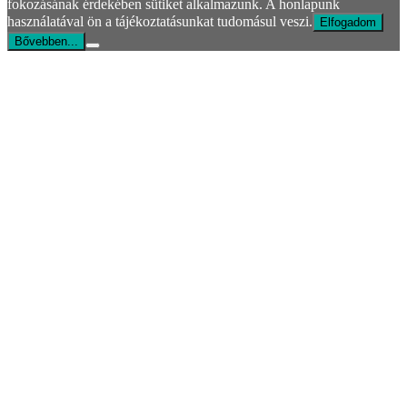
fokozásának érdekében sütiket alkalmazunk. A honlapunk
használatával ön a tájékoztatásunkat tudomásul veszi.
Elfogadom
Bővebben...