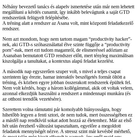
Néhány bevezető tanács és alapelv ismertetése után már nem lehetett
megállítani a kérdés cunamit, így inkább belevágtunk a saját GTD
rendszerünk felügyelt felépítésébe.
A tréning alatt a rendszer az Asana volt, mint központi feladatkezelő
rendszer.
Nem azt mondom, hogy nem tartom magam “productivity hacker”-
nek, aki GTD-s szóhasználattal élve szinte függője a “productivity
porn”-nak, mert ezt tudom magamról, de elismeréssel adóztam az
Asanaban bemutatott GTD rendszer előtt, mert tényleg maximálisan
kiszolgálja a tanultakat, a kontextus alapú feladat kezelést.
A második nap egyszerűen szuper volt, s mivel a teljes csapat
szerintem így érezte, hamar interaktív beszélgetés formát öltött a
tréning, és közben egyre jobban összerakott rendszerek épültek fel.
Nem volt kérdés, hogy a három kollégámmal, akik ott voltak velem,
azonnal elkezdjük használni a rendszert a mindennapi munkára (és
az otthoni teendők vezetésére).
Szerettem volna rámutatni pár komolyabb hiányosságra, hogy
hihetőbb legyen a fenti sztori, de nem tudok, mert összességében ez
a másfél nap rendkívül sokat adott hozzá az életemhez. Már az első
hét után érezhető változást tapasztaltam, egyelőre a megoldott
feladatok mennyiségét nézve. A stressz szint már kevésbé mérhető,
és most talán még kicsit elfogult is vagyok, így erről majd egy