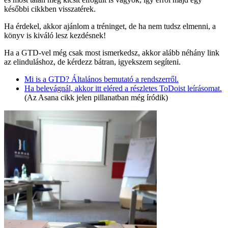
későbbi cikkben visszatérek.
Ha érdekel, akkor ajánlom a tréninget, de ha nem tudsz elmenni, a
könyv is kiváló lesz kezdésnek!
Ha a GTD-vel még csak most ismerkedsz, akkor alább néhány link
az elinduláshoz, de kérdezz bátran, igyekszem segíteni.
Mi is a GTD? Általános bemutató a rendszerről.
Ha belevágnál, akkor itt eléred a részletes ToDoist leírásomat.
(Az Asana cikk jelen pillanatban még íródik)