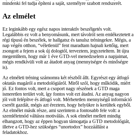
mindenki fel tudja építeni a saját, személyre szabott rendszerét.
Az elmélet
Ez leginkább egy egész napos interaktív beszélgetés volt.
Legalábbis ez volt a benyomásunk, mert távolról sem emlékeztetett a
régi típusú én beszélek, te hallgatsz és tanulsz tréningekre. Mégis, a
nap végén otthon, “véletlenül” fent maradtam hajnali kettőig, mert
zsongott a fejem a sok új dologtól, terveztem, jegyzeteltem. Itt újra
megemlítem, hogy már 1 éve GTD-vel menedzselem a napjaimat,
mégis rendkívüli volt az átadott anyag (mennyiségre és minőségre
is).
Az elméleti tréning számomra két részből állt. Egyrészt egy átfogó
oktatás magáról a metodológiáról. Miről szól, hogy működik, miért
jó. Ez fontos volt, mert a csoport nagy részének a GTD maga
ismeretlen terület volt, így fontos volt ezt átadni. Az anyag nagyon
jól volt felépítve és átfogó volt. Mérhetetlen mennyiségű információ
cserélt gazdát, mégis azt éreztem, hogy helyükre is kerültek egyből.
Az elmélet másik része, ami szerintem a fontosabb fele volt: a
szemléletmód váltásra motiválás. A sok elmélet mellett mindig
elhangzott, hogy az éppen hogyan támogatja a GTD metodológiát,
illetve a GTD-hez szükséges “unortodox” hozzáállást a
feladatokhoz.