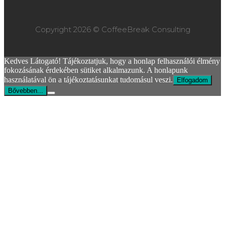
Copyright 2026 © CoffeeBreak Consulting
Kedves Látogató! Tájékoztatjuk, hogy a honlap felhasználói élmény
fokozásának érdekében sütiket alkalmazunk. A honlapunk
használatával ön a tájékoztatásunkat tudomásul veszi.
Elfogadom
Bővebben...