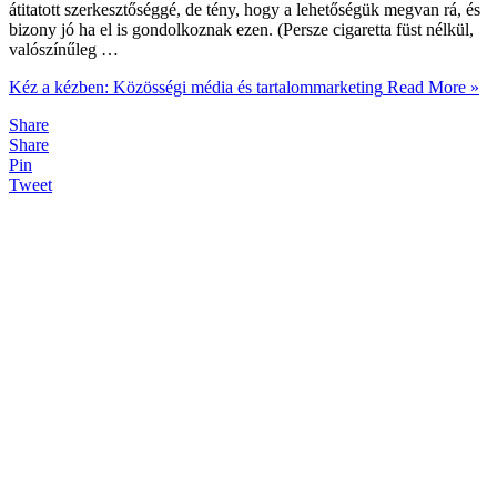
átitatott szerkesztőséggé, de tény, hogy a lehetőségük megvan rá, és
bizony jó ha el is gondolkoznak ezen. (Persze cigaretta füst nélkül,
valószínűleg …
Kéz a kézben: Közösségi média és tartalommarketing
Read More »
Share
Share
Pin
Tweet