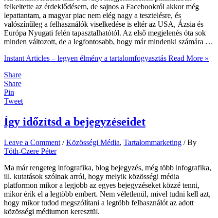
felkeltette az érdeklődésem, de sajnos a Facebookról akkor még
lepattantam, a magyar piac nem elég nagy a tesztelésre, és
valószínűleg a felhasználók viselkedése is eltér az USA, Ázsia és
Európa Nyugati felén tapasztalhatótól. Az első megjelenés óta sok
minden változott, de a legfontosabb, hogy már mindenki számára …
Instant Articles – legyen élmény a tartalomfogyasztás
Read More »
Share
Share
Pin
Tweet
Így időzítsd a bejegyzéseidet
Leave a Comment
/
Közösségi Média
,
Tartalommarketing
/ By
Tóth-Czere Péter
Ma már rengeteg infografika, blog bejegyzés, még több infografika,
ill. kutatások szólnak arról, hogy melyik közösségi média
platformon mikor a legjobb az egyes bejegyzéseket közzé tenni,
mikor érik el a legtöbb embert. Nem véletlenül, mivel tudni kell azt,
hogy mikor tudod megszólítani a legtöbb felhasználót az adott
közösségi médiumon keresztül.