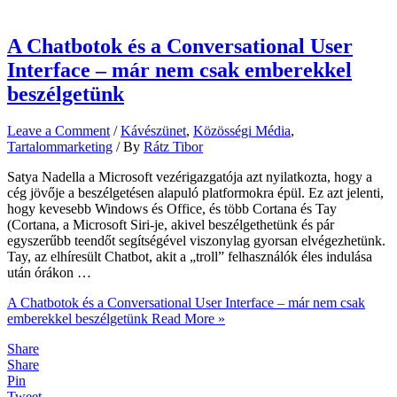
A Chatbotok és a Conversational User
Interface – már nem csak emberekkel
beszélgetünk
Leave a Comment
/
Kávészünet
,
Közösségi Média
,
Tartalommarketing
/ By
Rátz Tibor
Satya Nadella a Microsoft vezérigazgatója azt nyilatkozta, hogy a
cég jövője a beszélgetésen alapuló platformokra épül. Ez azt jelenti,
hogy kevesebb Windows és Office, és több Cortana és Tay
(Cortana, a Microsoft Siri-je, akivel beszélgethetünk és pár
egyszerűbb teendőt segítségével viszonylag gyorsan elvégezhetünk.
Tay, az elhíresült Chatbot, akit a „troll” felhasználók éles indulása
után órákon …
A Chatbotok és a Conversational User Interface – már nem csak
emberekkel beszélgetünk
Read More »
Share
Share
Pin
Tweet