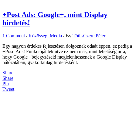
+Post Ads: Google+, mint Display
hirdetés!
1 Comment
/
Közösségi Média
/ By
Tóth-Czere Péter
Egy nagyon érdekes fejlesztésen dolgoznak odaát éppen, ez pedig a
+Posd Ads! Funkcióját tekintve ez nem más, mint lehetőség arra,
hogy Google+ bejegyzéseid megjelenhessenek a Google Display
hálózatában, gyakorlatilag hirdetésként.
Share
Share
Pin
Tweet