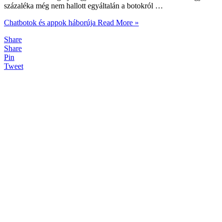
százaléka még nem hallott egyáltalán a botokról …
Chatbotok és appok háborúja
Read More »
Share
Share
Pin
Tweet