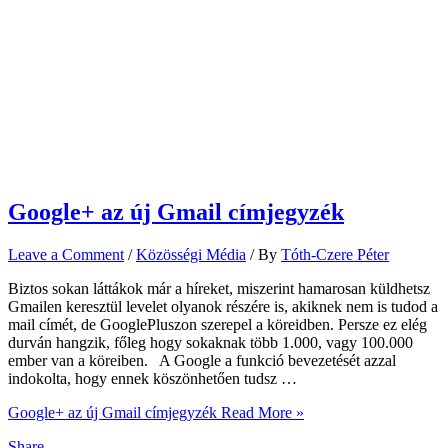
Google+ az új Gmail címjegyzék
Leave a Comment
/
Közösségi Média
/ By
Tóth-Czere Péter
Biztos sokan láttákok már a híreket, miszerint hamarosan küldhetsz
Gmailen keresztül levelet olyanok részére is, akiknek nem is tudod a
mail címét, de GooglePluszon szerepel a köreidben. Persze ez elég
durván hangzik, főleg hogy sokaknak több 1.000, vagy 100.000
ember van a köreiben. A Google a funkció bevezetését azzal
indokolta, hogy ennek köszönhetően tudsz …
Google+ az új Gmail címjegyzék
Read More »
Share