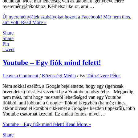
oldalukat. Most már lehetőség van az alábbiak igénybevételére
nyereményjátékokhoz: Kérhetsz like-ot, ami …
Új nyereményjáték szabályokat hozott a Facebook! Már nem tilos,
ami volt!
Read More »
Share
Share
Pin
Tweet
Youtube – Egy fiók mind felett!
Leave a Comment
/
Közösségi Média
/ By
Tóth-Czere Péter
Nem sokkal ezelőtt, a Google bejelentette, hogy egy (igencsak
örvendetes) frissítést vezetett be a Youtube rendszerébe. Mégpedig
nem mást, mint hogy mostantól lehetőséged van egy Youtube
fiókból, ami jobbára a Google+ fiókod is egyben (ha még nincs,
akkor olvasd el korábbi cikkemet a Google+ kezdeti tippekről), több
Youtube csatornát kezelni. Ez amiatt fontos, mivel …
Youtube – Egy fiók mind felett!
Read More »
Share