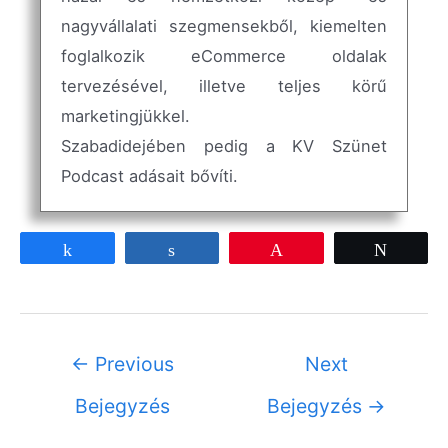
nagyvállalati szegmensekből, kiemelten
foglalkozik eCommerce oldalak
tervezésével, illetve teljes körű
marketingjükkel.
Szabadidejében pedig a KV Szünet
Podcast adásait bővíti.
Share
Share
Pin
Tweet
←
Previous
Next
Bejegyzés
Bejegyzés
→