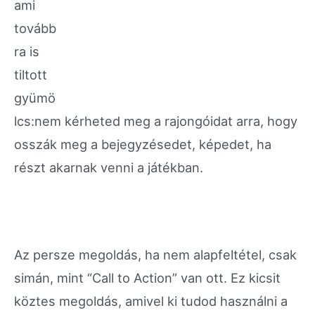
ami
tovább
ra is
tiltott
gyümö
lcs:nem kérheted meg a rajongóidat arra, hogy
osszák meg a bejegyzésedet, képedet, ha
részt akarnak venni a játékban.
Az persze megoldás, ha nem alapfeltétel, csak
simán, mint “Call to Action” van ott. Ez kicsit
köztes megoldás, amivel ki tudod használni a