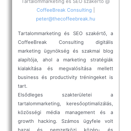
Tartalommarketing és SEO szakértő
@
CoffeeBreak Consulting
|
peter@thecoffeebreak.hu
Tartalommarketing és SEO szakértő, a
CoffeeBreak Consulting digitális
marketing ügynökség és szakmai blog
alapítója, ahol a marketing stratégiák
kialakítása és megvalósítása mellett
business és productivity tréningeket is
tart.
Elsődleges szakterületei a
tartalommarketing, keresőoptimalizálás,
közösségi média management és a
growth hacking. Számos ügyfele volt
hazai és nemzetközi közép- és