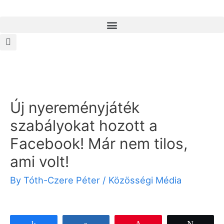
Új nyereményjáték
szabályokat hozott a
Facebook! Már nem tilos,
ami volt!
By
Tóth-Czere Péter
/
Közösségi Média
Share
Share
Pin
Tweet