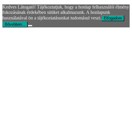
Kedves Látogató! Tájékoztatjuk, hogy a honlap felhasználói élmény
fokozásának érdekében sütiket alkalmazunk. A honlapunk
használatával ön a tájékoztatásunkat tudomásul veszi.
Elfogadom
Bővebben...