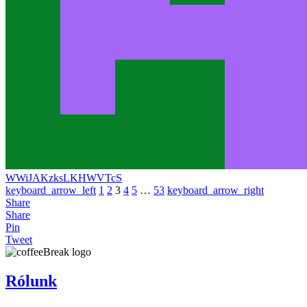
WWiJAKzksLKHWVTcS
keyboard_arrow_left
1
2
3
4
5
…
53
keyboard_arrow_right
Share
Share
Pin
Tweet
Rólunk