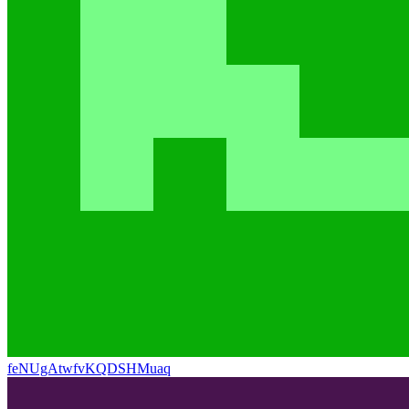
feNUgAtwfvKQDSHMuaq