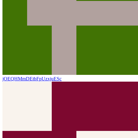
jOEQHMmDEtbFpUzxjuESc