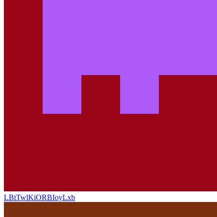
LBtTwlKiORBIoyLxb