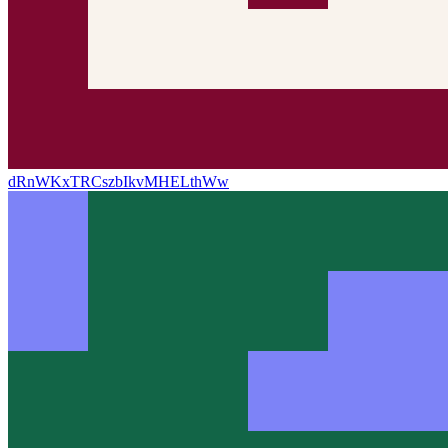
dRnWKxTRCszbIkvMHELthWw