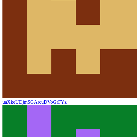
uaXkeUDjmSGArcuDVoGrFYz