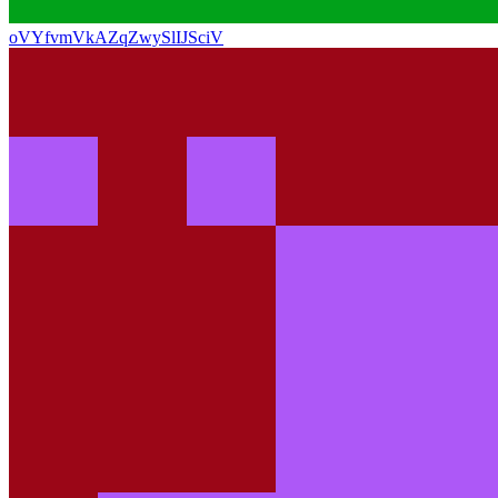
oVYfvmVkAZqZwySlIJSciV