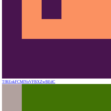
TfREokFCMIYoVFBXZwBEdC