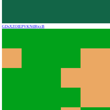
GDsXZOIEPVKNtIRjccB