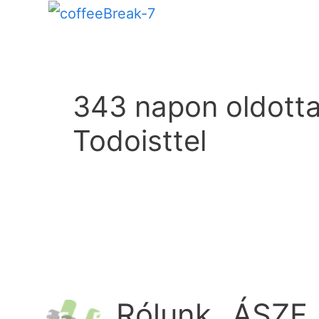
343 napon oldott
Todoisttel
Rólunk
ÁSZF