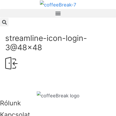
streamline-icon-login-
3@48×48
Rólunk
Kapcsolat