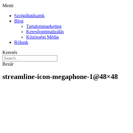
Menü
Szolgáltatásaink
Blog
Tartalommarketing
Keresőoptimalizálás
Közösségi Média
Rólunk
Keresés
Bezár
streamline-icon-megaphone-1@48×48