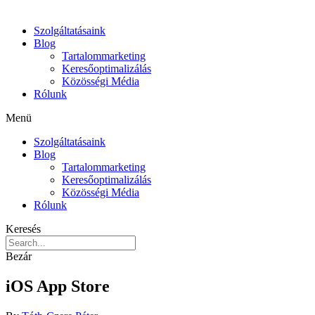
Szolgáltatásaink
Blog
Tartalommarketing
Keresőoptimalizálás
Közösségi Média
Rólunk
Menü
Szolgáltatásaink
Blog
Tartalommarketing
Keresőoptimalizálás
Közösségi Média
Rólunk
Keresés
Bezár
iOS App Store