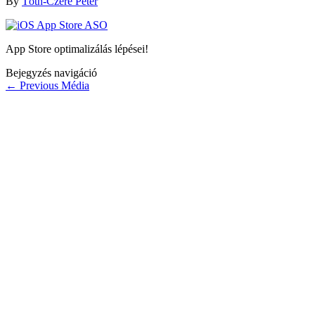
By
Tóth-Czere Péter
App Store optimalizálás lépései!
Bejegyzés navigáció
←
Previous Média