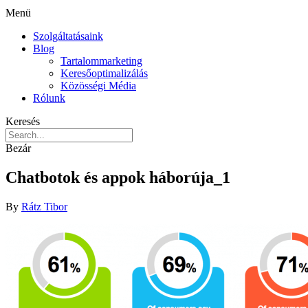
Menü
Szolgáltatásaink
Blog
Tartalommarketing
Keresőoptimalizálás
Közösségi Média
Rólunk
Keresés
Bezár
Chatbotok és appok háborúja_1
By
Rátz Tibor