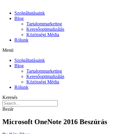
Szolgáltatásaink
Blog
Tartalommarketing
Keresőoptimalizálás
Közösségi Média
Rólunk
Menü
Szolgáltatásaink
Blog
Tartalommarketing
Keresőoptimalizálás
Közösségi Média
Rólunk
Keresés
Bezár
Microsoft OneNote 2016 Beszúrás