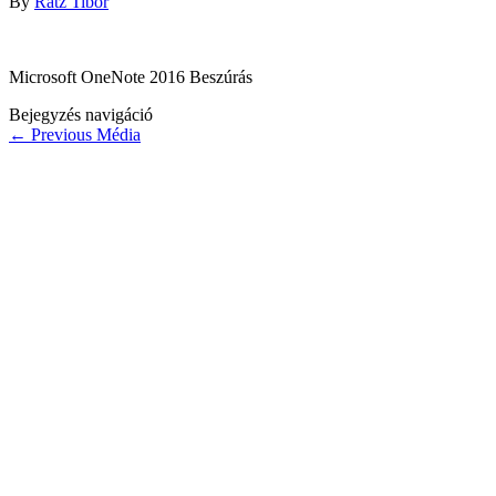
By
Rátz Tibor
Microsoft OneNote 2016 Beszúrás
Bejegyzés navigáció
←
Previous Média