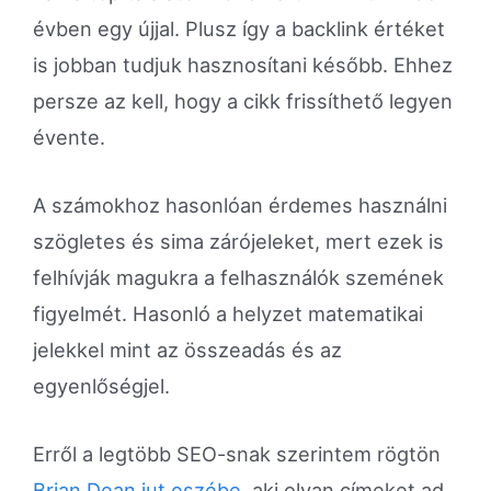
évben egy újjal. Plusz így a backlink értéket
is jobban tudjuk hasznosítani később. Ehhez
persze az kell, hogy a cikk frissíthető legyen
évente.
A számokhoz hasonlóan érdemes használni
szögletes és sima zárójeleket, mert ezek is
felhívják magukra a felhasználók szemének
figyelmét. Hasonló a helyzet matematikai
jelekkel mint az összeadás és az
egyenlőségjel.
Erről a legtöbb SEO-snak szerintem rögtön
Brian Dean jut eszébe
, aki olyan címeket ad