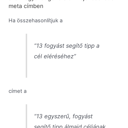
meta címben
Ha összehasonlítjuk a
“13 fogyást segítő tipp a
cél eléréséhez”
címet a
“13 egyszerű, fogyást
segítő tipp álmaid céljának