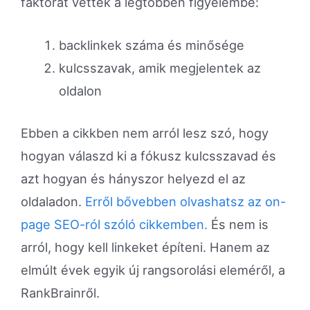
faktorát vették a legtöbben figyelembe:
backlinkek száma és minősége
kulcsszavak, amik megjelentek az
oldalon
Ebben a cikkben nem arról lesz szó, hogy
hogyan válaszd ki a fókusz kulcsszavad és
azt hogyan és hányszor helyezd el az
oldaladon.
Erről bővebben olvashatsz az on-
page SEO-ról szóló cikkemben.
És nem is
arról, hogy kell linkeket építeni. Hanem az
elmúlt évek egyik új rangsorolási eleméről, a
RankBrainről.