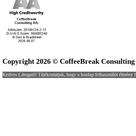
Copyright 2026 © CoffeeBreak Consulting
Kedves Látogató! Tájékoztatjuk, hogy a honlap felhasználói élmény f