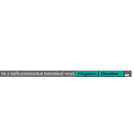
ön a tájékoztatásunkat tudomásul veszi.
Elfogadom
Bővebben...