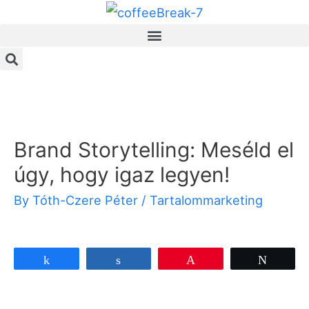
Brand Storytelling: Meséld el
úgy, hogy igaz legyen!
By
Tóth-Czere Péter
/
Tartalommarketing
Share
Share
Pin
Tweet