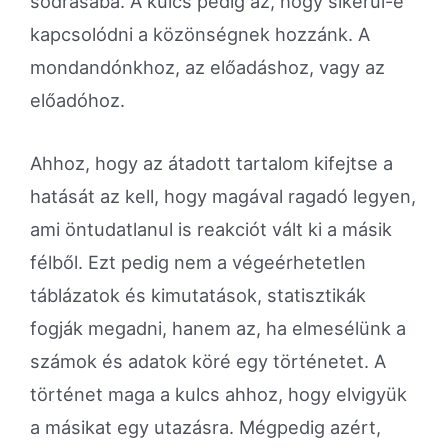
sodrásába. A kulcs pedig az, hogy sikerül-e
kapcsolódni a közönségnek hozzánk. A
mondandónkhoz, az előadáshoz, vagy az
előadóhoz.
Ahhoz, hogy az átadott tartalom kifejtse a
hatását az kell, hogy magával ragadó legyen,
ami öntudatlanul is reakciót vált ki a másik
félből. Ezt pedig nem a végeérhetetlen
táblázatok és kimutatások, statisztikák
fogják megadni, hanem az, ha elmesélünk a
számok és adatok köré egy történetet. A
történet maga a kulcs ahhoz, hogy elvigyük
a másikat egy utazásra. Mégpedig azért,