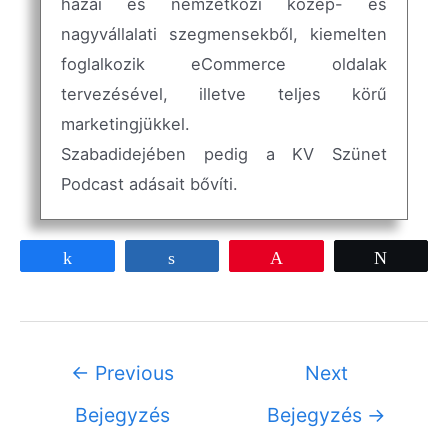
hazai és nemzetközi közép- és
nagyvállalati szegmensekből, kiemelten
foglalkozik eCommerce oldalak
tervezésével, illetve teljes körű
marketingjükkel.
Szabadidejében pedig a KV Szünet
Podcast adásait bővíti.
Share
Share
Pin
Tweet
←
Previous
Next
Bejegyzés
Bejegyzés
→