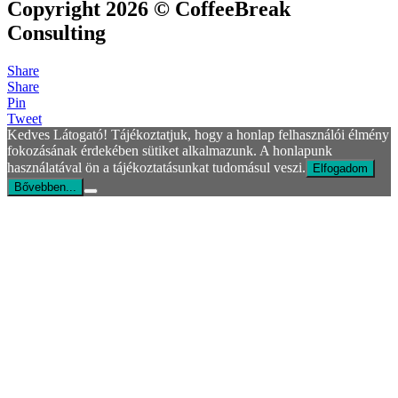
Copyright 2026 © CoffeeBreak
Consulting
Share
Share
Pin
Tweet
Kedves Látogató! Tájékoztatjuk, hogy a honlap felhasználói élmény
fokozásának érdekében sütiket alkalmazunk. A honlapunk
használatával ön a tájékoztatásunkat tudomásul veszi.
Elfogadom
Bővebben...