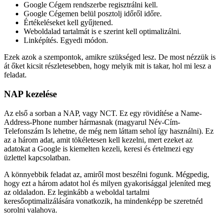
Google Cégem rendszerbe regisztrálni kell.
Google Cégemen belül posztolj időről időre.
Értékeléseket kell gyűjtened.
Weboldalad tartalmát is e szerint kell optimalizálni.
Linképítés. Egyedi módon.
Ezek azok a szempontok, amikre szükséged lesz. De most nézzük is
át őket kicsit részletesebben, hogy melyik mit is takar, hol mi lesz a
feladat.
NAP kezelése
Az első a sorban a NAP, vagy NCT. Ez egy rövidítése a Name-
Address-Phone number hármasnak (magyarul Név-Cím-
Telefonszám Is lehetne, de még nem láttam sehol így használni). Ez
az a három adat, amit tökéletesen kell kezelni, mert ezeket az
adatokat a Google is kiemelten kezeli, keresi és értelmezi egy
üzlettel kapcsolatban.
A könnyebbik feladat az, amiről most beszélni fogunk. Mégpedig,
hogy ezt a három adatot hol és milyen gyakorisággal jeleníted meg
az oldaladon. Ez leginkább a weboldal tartalmi
keresőoptimalizálására vonatkozik, ha mindenképp be szeretnéd
sorolni valahova.