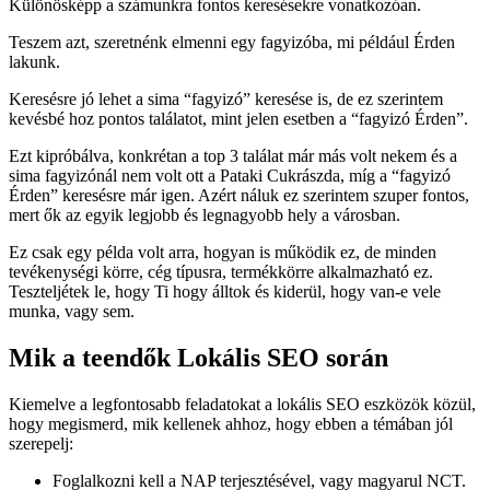
Különösképp a számunkra fontos keresésekre vonatkozóan.
Teszem azt, szeretnénk elmenni egy fagyizóba, mi például Érden
lakunk.
Keresésre jó lehet a sima “fagyizó” keresése is, de ez szerintem
kevésbé hoz pontos találatot, mint jelen esetben a “fagyizó Érden”.
Ezt kipróbálva, konkrétan a top 3 találat már más volt nekem és a
sima fagyizónál nem volt ott a Pataki Cukrászda, míg a “fagyizó
Érden” keresésre már igen. Azért náluk ez szerintem szuper fontos,
mert ők az egyik legjobb és legnagyobb hely a városban.
Ez csak egy példa volt arra, hogyan is működik ez, de minden
tevékenységi körre, cég típusra, termékkörre alkalmazható ez.
Teszteljétek le, hogy Ti hogy álltok és kiderül, hogy van-e vele
munka, vagy sem.
Mik a teendők Lokális SEO során
Kiemelve a legfontosabb feladatokat a lokális SEO eszközök közül,
hogy megismerd, mik kellenek ahhoz, hogy ebben a témában jól
szerepelj:
Foglalkozni kell a NAP terjesztésével, vagy magyarul NCT.