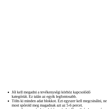
Jól kell megadni a tevékenységi körhöz kapcsolódó
kategóriát. Ez talán az egyik legfontosabb.
Tölts ki minden adat blokkot. Ezt egyszer kell megcsinálni, ne
most spórold meg magadnak azt az 5-6 percet.