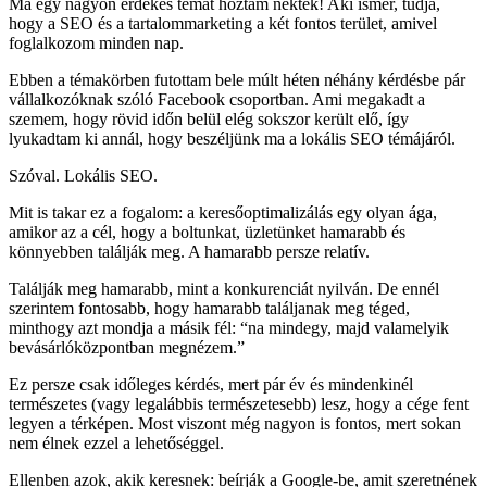
Ma egy nagyon érdekes témát hoztam nektek! Aki ismer, tudja,
hogy a SEO és a tartalommarketing a két fontos terület, amivel
foglalkozom minden nap.
Ebben a témakörben futottam bele múlt héten néhány kérdésbe pár
vállalkozóknak szóló Facebook csoportban. Ami megakadt a
szemem, hogy rövid időn belül elég sokszor került elő, így
lyukadtam ki annál, hogy beszéljünk ma a lokális SEO témájáról.
Szóval. Lokális SEO.
Mit is takar ez a fogalom: a keresőoptimalizálás egy olyan ága,
amikor az a cél, hogy a boltunkat, üzletünket hamarabb és
könnyebben találják meg. A hamarabb persze relatív.
Találják meg hamarabb, mint a konkurenciát nyilván. De ennél
szerintem fontosabb, hogy hamarabb találjanak meg téged,
minthogy azt mondja a másik fél: “na mindegy, majd valamelyik
bevásárlóközpontban megnézem.”
Ez persze csak időleges kérdés, mert pár év és mindenkinél
természetes (vagy legalábbis természetesebb) lesz, hogy a cége fent
legyen a térképen. Most viszont még nagyon is fontos, mert sokan
nem élnek ezzel a lehetőséggel.
Ellenben azok, akik keresnek: beírják a Google-be, amit szeretnének