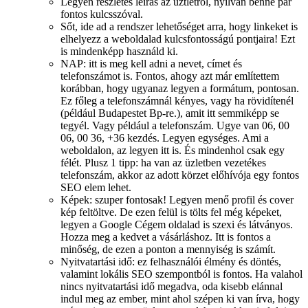
Legyen részletes leírás az üztletről, nyilván benne pár
fontos kulcsszóval.
Sőt, ide ad a rendszer lehetőséget arra, hogy linkeket is
elhelyezz a weboldalad kulcsfontosságú pontjaira! Ezt
is mindenképp használd ki.
NAP: itt is meg kell adni a nevet, címet és
telefonszámot is. Fontos, ahogy azt már említettem
korábban, hogy ugyanaz legyen a formátum, pontosan.
Ez főleg a telefonszámnál kényes, vagy ha rövidítenél
(például Budapestet Bp-re.), amit itt semmiképp se
tegyél. Vagy például a telefonszám. Ugye van 06, 00
06, 00 36, +36 kezdés. Legyen egységes. Ami a
weboldalon, az legyen itt is. És mindenhol csak egy
félét. Plusz 1 tipp: ha van az üzletben vezetékes
telefonszám, akkor az adott körzet előhívója egy fontos
SEO elem lehet.
Képek: szuper fontosak! Legyen menő profil és cover
kép feltöltve. De ezen felül is tölts fel még képeket,
legyen a Google Cégem oldalad is szexi és látványos.
Hozza meg a kedvet a vásárláshoz. Itt is fontos a
minőség, de ezen a ponton a mennyiség is számít.
Nyitvatartási idő: ez felhasználói élmény és döntés,
valamint lokális SEO szempontból is fontos. Ha valahol
nincs nyitvatartási idő megadva, oda kisebb elánnal
indul meg az ember, mint ahol szépen ki van írva, hogy