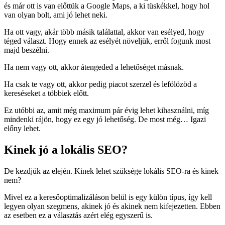
és már ott is van előttük a Google Maps, a ki tüskékkel, hogy hol
van olyan bolt, ami jó lehet neki.
Ha ott vagy, akár több másik találattal, akkor van esélyed, hogy
téged választ. Hogy ennek az esélyét növeljük, erről fogunk most
majd beszélni.
Ha nem vagy ott, akkor átengeded a lehetőséget másnak.
Ha csak te vagy ott, akkor pedig piacot szerzel és lefölözöd a
kereséseket a többiek előtt.
Ez utóbbi az, amit még maximum pár évig lehet kihasználni, míg
mindenki rájön, hogy ez egy jó lehetőség. De most még… Igazi
előny lehet.
Kinek jó a lokális SEO?
De kezdjük az elején. Kinek lehet szüksége lokális SEO-ra és kinek
nem?
Mivel ez a keresőoptimalizáláson belül is egy külön típus, így kell
legyen olyan szegmens, akinek jó és akinek nem kifejezetten. Ebben
az esetben ez a választás azért elég egyszerű is.