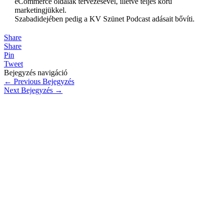
eCommerce oldalak tervezésével, illetve teljes körű
marketingjükkel.
Szabadidejében pedig a KV Szünet Podcast adásait bővíti.
Share
Share
Pin
Tweet
Bejegyzés navigáció
←
Previous Bejegyzés
Next Bejegyzés
→