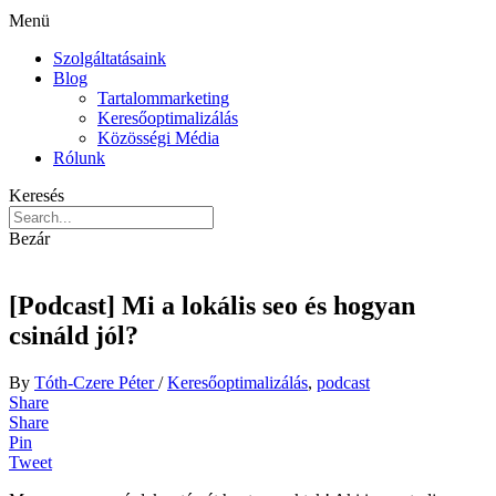
Menü
Szolgáltatásaink
Blog
Tartalommarketing
Keresőoptimalizálás
Közösségi Média
Rólunk
Keresés
Bezár
[Podcast] Mi a lokális seo és hogyan
csináld jól?
By
Tóth-Czere Péter
/
Keresőoptimalizálás
,
podcast
Share
Share
Pin
Tweet