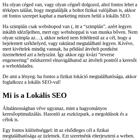
Ha olyan céged van, vagy olyan cégnél dolgozol, ahol fontos lehet a
térképes találat, hogy megtalálják a boltot fizikai valójában is, akkor
ott fontos szerepet kaphat a marketing mixen belül a lokális SEO.
Ha szimplán csak webshopod van (, itt a “szimplán”, azért legyen
inkább idézőjelben, mert egy webshoppal is van munka bőven. Nem
olyan szimpla az…), akkor neked nem feltétlenül az a cél, hogy a
bejelentett székhelyed, vagy raktárad megtalálható legyen. Kivéve,
mert kivételek mindig vannak, ha például átvételi pontként
üzemelteted azt a helyszínt. Így akkor egy kvázi “reverse
engeneering” módszerrel elnavigálhatod az átvételi pontról a keresőt
a weboldaladra.
De ami a lényeg: ha fontos a fizikai lokáció megtalálhatósága, akkor
foglalkozz a lokális SEO-val!
Mi is a Lokális SEO
Általánosságban véve ugyanaz, mint a hagyományos
keresőoptimalizálás. Hasonló az eszközpark, a megoldások és a
célok is.
Egy fontos különbséggel: itt az elsődleges cél a fizikai
megtalálhatósága az üzletnek. Ezt szeretnénk elterjeszteni a weben.