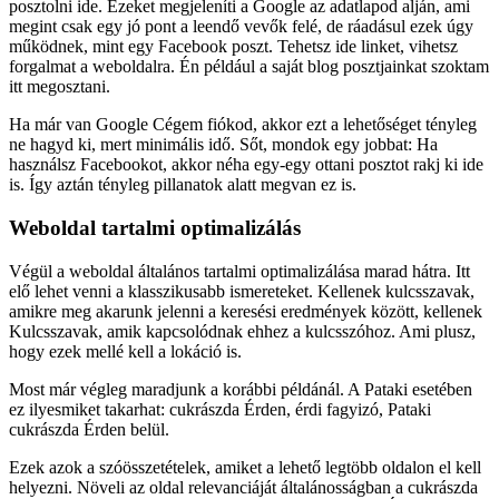
posztolni ide. Ezeket megjeleníti a Google az adatlapod alján, ami
megint csak egy jó pont a leendő vevők felé, de ráadásul ezek úgy
működnek, mint egy Facebook poszt. Tehetsz ide linket, vihetsz
forgalmat a weboldalra. Én például a saját blog posztjainkat szoktam
itt megosztani.
Ha már van Google Cégem fiókod, akkor ezt a lehetőséget tényleg
ne hagyd ki, mert minimális idő. Sőt, mondok egy jobbat: Ha
használsz Facebookot, akkor néha egy-egy ottani posztot rakj ki ide
is. Így aztán tényleg pillanatok alatt megvan ez is.
Weboldal tartalmi optimalizálás
Végül a weboldal általános tartalmi optimalizálása marad hátra. Itt
elő lehet venni a klasszikusabb ismereteket. Kellenek kulcsszavak,
amikre meg akarunk jelenni a keresési eredmények között, kellenek
Kulcsszavak, amik kapcsolódnak ehhez a kulcsszóhoz. Ami plusz,
hogy ezek mellé kell a lokáció is.
Most már végleg maradjunk a korábbi példánál. A Pataki esetében
ez ilyesmiket takarhat: cukrászda Érden, érdi fagyizó, Pataki
cukrászda Érden belül.
Ezek azok a szóösszetételek, amiket a lehető legtöbb oldalon el kell
helyezni. Növeli az oldal relevanciáját általánosságban a cukrászda