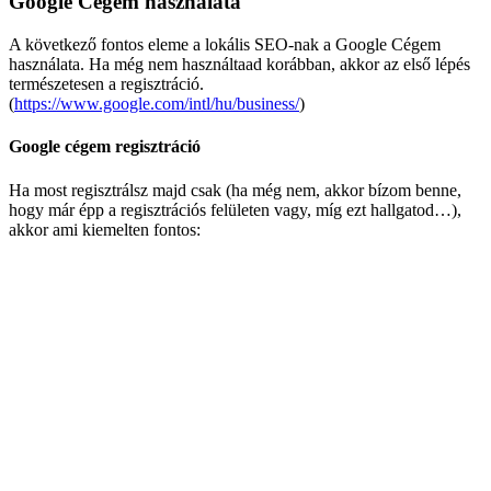
Google Cégem használata
A következő fontos eleme a lokális SEO-nak a Google Cégem
használata. Ha még nem használtaad korábban, akkor az első lépés
természetesen a regisztráció.
(
https://www.google.com/intl/hu/business/
)
Google cégem regisztráció
Ha most regisztrálsz majd csak (ha még nem, akkor bízom benne,
hogy már épp a regisztrációs felületen vagy, míg ezt hallgatod…),
akkor ami kiemelten fontos: