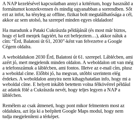
A NAP kezelésével kapcsolatban annyi a kritérium, hogy használd a
formátumot konzekvensen és mindig ugyanabban a sorrendben. Sőt
ezt az infot, ha tényleg az offline, fizikai bolt megtalálhatósága a cél,
akkor az sem utolsó, ha szerepel minden egyes oldaladon!
Ha maradunk a Pataki Cukrászda példájánál (és most már biztos,
hogy el kell menjek fagyiért, ha ezt befejeztem…), akkor náluk a
cím: “Érd, Balatoni út 61, 2030”-ként van felvezetve a Google
Cégem oldalra.
A weboldalukon 2030 Érd, Balatoni út 61. szerepel. Láblécben, ami
azért jó, mert megjelenik minden oldalon. A weboldalon ott van még
a telefonszámuk a láblécben, ami fontos. Illetve az e-mail cím, plusz
a weboldal címe. Előbbi jó, ha megvan, utóbbi szerintem elég
érdekes. A weboldalon annyira nem kihagyhatatlan info, hogy mi a
weboldal címe. E helyett inkább betettem volna félkövérrel például
az adatok fölé a Cukrászda nevét, hogy teljes legyen a NAP a
láblécben.
Remélem az csak átmeneti, hogy pont mikor felmentem most az
oldalukra, azt írja ki a beépített Google Maps modul, hogy nem
tudja megjeleníteni a térképet.