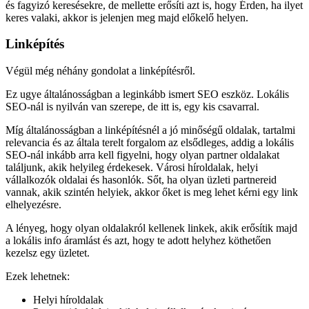
és fagyizó keresésekre, de mellette erősíti azt is, hogy Érden, ha ilyet
keres valaki, akkor is jelenjen meg majd előkelő helyen.
Linképítés
Végül még néhány gondolat a linképítésről.
Ez ugye általánosságban a leginkább ismert SEO eszköz. Lokális
SEO-nál is nyilván van szerepe, de itt is, egy kis csavarral.
Míg általánosságban a linképítésnél a jó minőségű oldalak, tartalmi
relevancia és az általa terelt forgalom az elsődleges, addig a lokális
SEO-nál inkább arra kell figyelni, hogy olyan partner oldalakat
találjunk, akik helyileg érdekesek. Városi híroldalak, helyi
vállalkozók oldalai és hasonlók. Sőt, ha olyan üzleti partnereid
vannak, akik szintén helyiek, akkor őket is meg lehet kérni egy link
elhelyezésre.
A lényeg, hogy olyan oldalakról kellenek linkek, akik erősítik majd
a lokális info áramlást és azt, hogy te adott helyhez köthetően
kezelsz egy üzletet.
Ezek lehetnek:
Helyi híroldalak