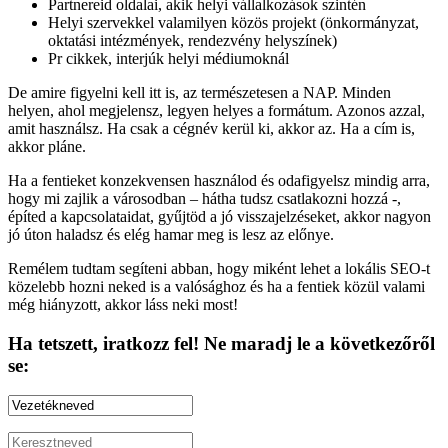
Partnereid oldalai, akik helyi vállalkozások szintén
Helyi szervekkel valamilyen közös projekt (önkormányzat,
oktatási intézmények, rendezvény helyszínek)
Pr cikkek, interjúk helyi médiumoknál
De amire figyelni kell itt is, az természetesen a NAP. Minden
helyen, ahol megjelensz, legyen helyes a formátum. Azonos azzal,
amit használsz. Ha csak a cégnév kerül ki, akkor az. Ha a cím is,
akkor pláne.
Ha a fentieket konzekvensen használod és odafigyelsz mindig arra,
hogy mi zajlik a városodban – hátha tudsz csatlakozni hozzá -,
építed a kapcsolataidat, gyűjtöd a jó visszajelzéseket, akkor nagyon
jó úton haladsz és elég hamar meg is lesz az előnye.
Remélem tudtam segíteni abban, hogy miként lehet a lokális SEO-t
közelebb hozni neked is a valósághoz és ha a fentiek közül valami
még hiányzott, akkor láss neki most!
Ha tetszett, iratkozz fel! Ne maradj le a következőről
se: